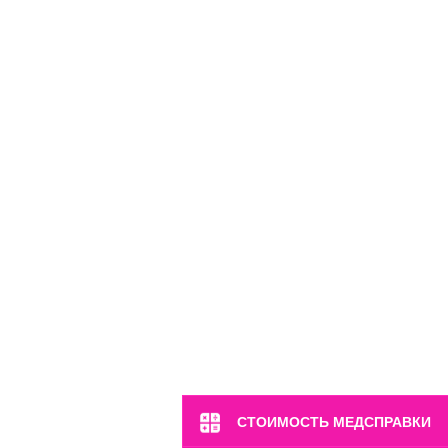
м. Марьина Роща
ул. 2-я Ямская, 2
Пн-Вс: 8:00-22:00
8 (499) 372-28-80
8 (995) 333-59-17
Перейти
СТОИМОСТЬ МЕДСПРАВКИ