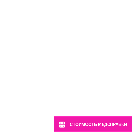
м. Марьина Роща
ул. 2-я Ямская, 2
Пн-Вс: 8:00-22:00
8 (499) 372-28-80
8 (995) 333-59-17
Перейти
СТОИМОСТЬ МЕДСПРАВКИ